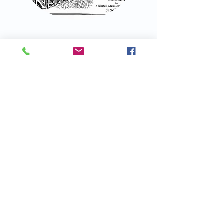
Naturefriends International
Viktoriagasse 6/1
A-1150 Vienna
office@nf-int.org
+43 (0)1 892 38 77
ATB De Natuurvrienden
Leo Baekelandstraat 2,
2180 Antwerpen, België
atb@denatuurvrienden.be
+32 (0)470 69 14 59
De Natuurvrienden Bergstijgers
Magdalenastraat 46A
2018 Antwerpen , België
geert.alaerts@fros.be