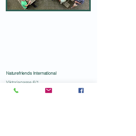
Naturefriends International
Viktoriagasse 6/1
A-1150 Vienna
office@nf-int.org
+43 (0)1 892 38 77
ATB De Natuurvrienden
Leo Baekelandstraat 2,
2180 Antwerpen, België
atb@denatuurvrienden.be
+32 (0)470 69 14 59