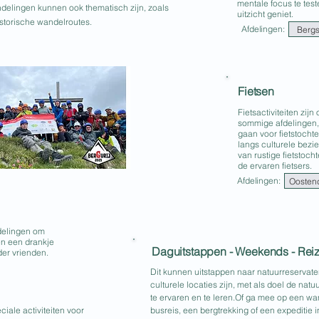
mentale focus te testen
elingen kunnen ook thematisch zijn, zoals
uitzicht geniet.
storische wandelroutes.
Afdelingen:
Bergs
Fietsen
​Fietsactiviteiten zi
sommige afdelingen,
gaan voor fietstocht
langs culturele bezi
van rustige fietstoch
de ervaren fietsers.
Afdelingen:
Oosten
delingen om
en een drankje
Daguitstappen - Weekends - Rei
er vrienden.
Dit kunnen uitstappen naar natuurreservaten
culturele locaties zijn, met als doel de nat
te ervaren en te leren.​Of ga mee op een w
iale activiteiten voor
busreis, een bergtrekking of een expeditie 