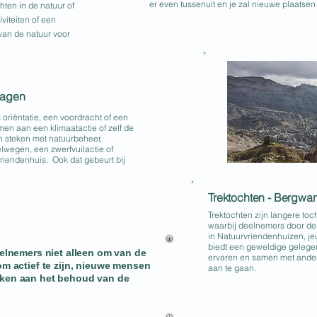
er even tussenuit en je zal nieuwe plaatse
hten in de natuur of
viteiten of een
van de natuur voor
dagen
s oriëntatie, een voordracht of een
men aan een klimaatactie of zelf de
 steken met natuurbeheer,
wegen, een zwerfvuilactie of
vriendenhuis. Ook dat gebeurt bij
Trektochten - Bergwa
Trektochten zijn langere to
waarbij deelnemers door de
in Natuurvriendenhuizen, je
biedt een geweldige gelegen
eelnemers niet alleen om van de
ervaren en samen met ander
om actief te zijn, nieuwe mensen
aan te gaan.
rken aan het behoud van de