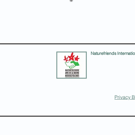
Naturefriends Internatio
office@nf-int.org
Privacy B