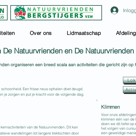
Inlog
iteiten
Over ons
Lidmaatschap
Afdelin
 De Natuurvrienden en De Natuurvrienden 
nden organiseren een breed scala aan activiteiten die gericht zijn op
Lok
n schoonheid. Een frisse neus ophalen doet deugd.
Acti
n je zorgen en put je kracht voor de volgende dag.
Klimmen
​Voor onze afdelingen
klimmen één van de be
doen we dit liefst op
kernactiviteiten van de Natuurvrienden. Dit kan
het volgen van cursu
een geweldige manier
eatieve wandelingen tot langere trektochten door