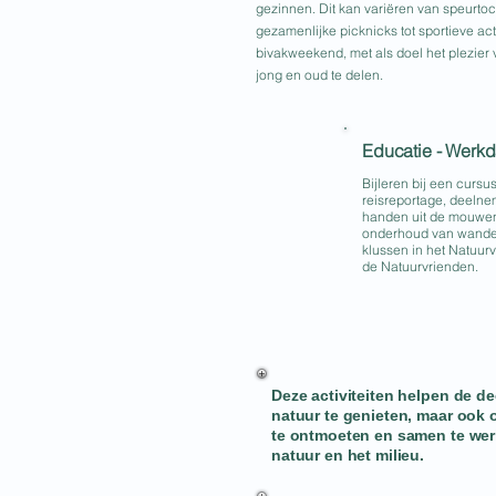
gezinnen. Dit kan variëren van speurtoc
gezamenlijke picknicks tot sportieve acti
bivakweekend, met als doel het plezier 
jong en oud te delen.
Educatie - Werk
Bijleren bij een cursu
reisreportage, deelne
handen uit de mouwen
onderhoud van wandel
klussen in het Natuur
de Natuurvrienden.
Deze activiteiten helpen de d
natuur te genieten, maar ook 
te ontmoeten en samen te we
natuur en het milieu.