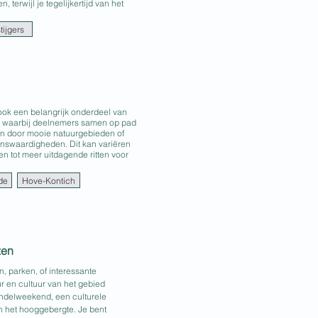
, terwijl je tegelijkertijd van het
tijgers
jn ook een belangrijk onderdeel van
 waarbij deelnemers samen op pad
en door mooie natuurgebieden of
enswaardigheden. Dit kan variëren
ten tot meer uitdagende ritten voor
de
Hove-Kontich
zen
, parken, of interessante
uur en cultuur van het gebied
andelweekend, een culturele
in het hooggebergte. Je bent