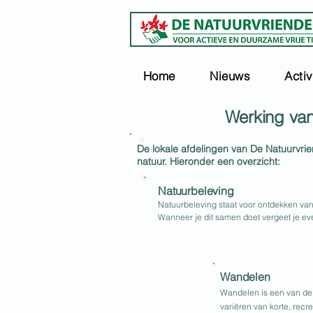
Home
Nieuws
Activ
Werking van
De lokale afdelingen van De Natuurvrie
natuur. Hieronder een overzicht:
Natuurbeleving
Natuurbeleving staat voor ontdekken va
Wanneer je dit samen doet vergeet je eve
Wandelen
Wandelen is een van de 
variëren van korte, recr