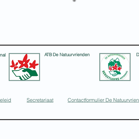
ATB De Natuurvrienden
D
nal
atb@denatuurvrienden.be
eleid
Secretariaat
Contactformulier De Natuurvrie