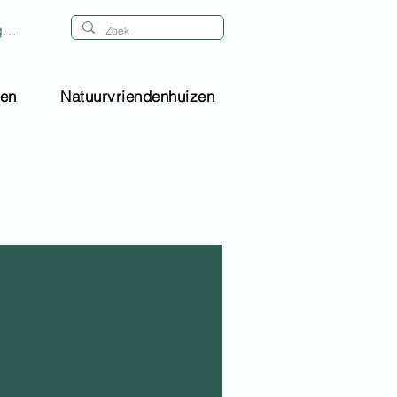
gen
gen
Natuurvriendenhuizen