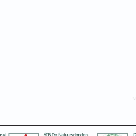
v
ATB De Natuurvrienden
D
nal