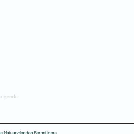
olgende
e Natuurvrienden Bergstijgers