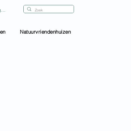
gen
gen
Natuurvriendenhuizen