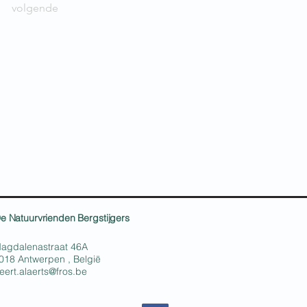
volgende
e Natuurvrienden Bergstijgers
agdalenastraat 46A
018 Antwerpen , België
eert.alaerts@fros.be