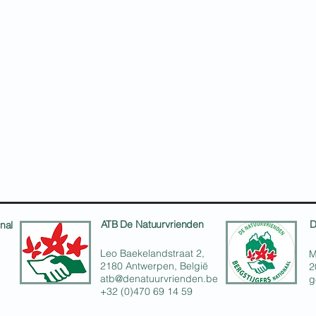
ATB De Natuurvrienden
D
nal
Leo Baekelandstraat 2,
M
2180 Antwerpen, België
2
atb@denatuurvrienden.be
g
+32 (0)470 69 14 59