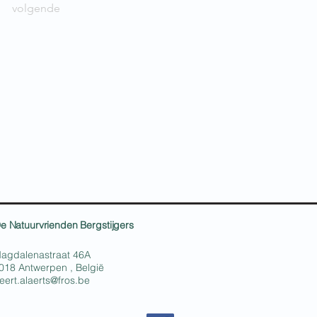
volgende
e Natuurvrienden Bergstijgers
agdalenastraat 46A
018 Antwerpen , België
eert.alaerts@fros.be