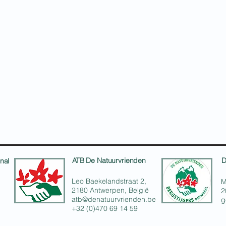
ATB De Natuurvrienden
D
nal
Leo Baekelandstraat 2,
M
2180 Antwerpen, België
2
atb@denatuurvrienden.be
g
+32 (0)470 69 14 59