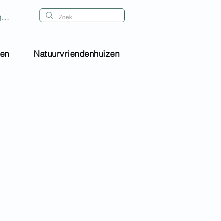
gen
gen
Natuurvriendenhuizen